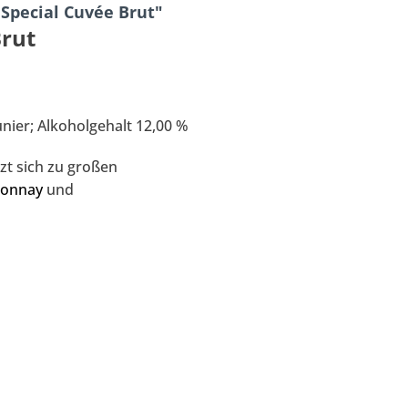
Special Cuvée Brut"
rut
ier; Alkoholgehalt 12,00 %
tzt sich zu großen
donnay
und