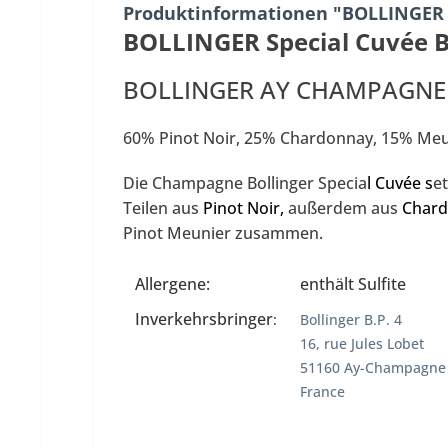
Produktinformationen "BOLLINGER 
BOLLINGER Special Cuvée B
BOLLINGER AY CHAMPAGNE
60% Pinot Noir, 25% Chardonnay, 15% Meun
Die Champagne Bollinger Specia
l
Cuvée
s
e
Teilen aus
Pinot Noir
,
außerdem aus
Char
Pinot Meunier zusammen.
Allergene:
enthält Sulfite
Inverkehrsbringer
:
Bollinger B.P. 4
16, rue Jules Lobet
51160 Ay-Champagne
France