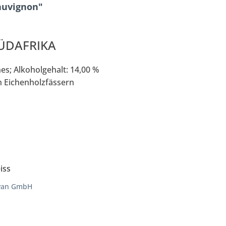
auvignon"
SÜDAFRIKA
s; Alkoholgehalt: 14,00 %
n Eichenholzfässern
iss
ayan GmbH