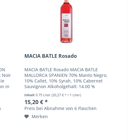
MACIA BATLE Rosado
EON
MACIA BATLE Rosado MACIA BATLE
 Noir
MALLORCA SPANIEN 70% Manto Negro,
die
10% Callet, 10% Syrah, 10% Cabernet
on in
Sauvignon Alkoholgehalt: 14.00 %
e. Es
Kräftiges Rosé mit rubinen Reflexen,
Inhalt
0.75 Liter
(20,27 € * / 1 Liter)
duftig, klar und frisch...
15,20 € *
n
Preis bei Abnahme von 6 Flaschen
Merken