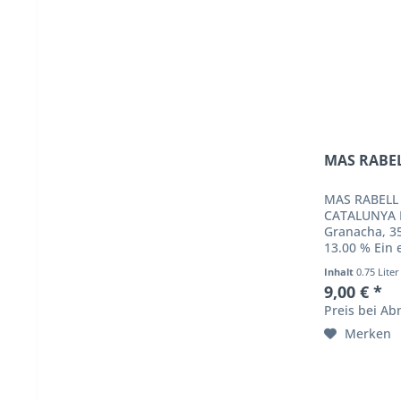
MAS RABE
MAS RABELL
CATALUNYA 
Granacha, 3
13.00 % Ein 
einer unendl
Inhalt
0.75 Lite
harmoniert. A
9,00 € *
Preis bei A
Merken