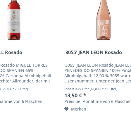
LL Rosado
'3055' JEAN LEON Rosado
 Rosado MIGUEL TORRES
'3055' JEAN LEON Rosado JEAN L
DO SPANIEN 65%
PENEDÉS DO SPANIEN 100% Pinot
5% Carinena Alkoholgehalt:
Alkoholgehalt: 12.00 % 3055 war 
echter Allrounder, der mit
Lizenznummer, unter der Jean Le
ichen Vielzahl von Speisen
NYC als Taxifahrer gearbeitet hatt
r
(12,00 € * / 1 Liter)
Inhalt
0.75 Liter
(18,00 € * / 1 Liter)
llergene:...
war einer...
13,50 € *
bnahme von 6 Flaschen
Preis bei Abnahme von 6 Flasche
Merken