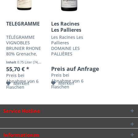
TELEGRAMME
Les Racines
Les Pallieres
TÉLÉGRAMME
Les Racines Les
VIGNOBLES
Pallieres
BRUNIER RHONE
DOMAINE LES
80% Grenache,
PALLIÈRES
10% Syrah, 6%
GIGONDAS
Inhalt
0.75 Liter
(74,27 € * / 1 Liter)
Mourvèdre, 4%
RHONE 80%
Preis auf Anfrage
55,70 € *
Cinsault
Grenache Noir ,
Preis bei
Preis bei
Alkoholgehalt:
15% Syrah , 5%
Abnahme von 6
Abnahme von 6
14,00 % reift
Clairette
Merken
Merken
Flaschen
zunächst neun
Flaschen
Alkoholgehalt:
Monate lang in
14,00 % Dichtes,
Betonbottichen
dunkel
bevor er für acht
glänzendes
bis zwölf Monate
Rubinrot,,
Service Hotline
in...
fruchtig
aromatisches...
Informationen